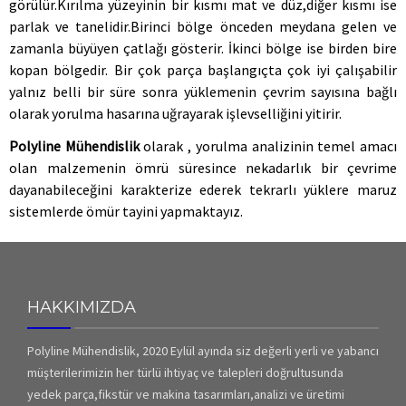
görülür.Kırılma yüzeyinin bir kısmı mat ve düz,diğer kısmı ise
parlak ve tanelidir.Birinci bölge önceden meydana gelen ve
zamanla büyüyen çatlağı gösterir. İkinci bölge ise birden bire
kopan bölgedir. Bir çok parça başlangıçta çok iyi çalışabilir
yalnız belli bir süre sonra yüklemenin çevrim sayısına bağlı
olarak yorulma hasarına uğrayarak işlevselliğini yitirir.
Polyline Mühendislik
olarak , yorulma analizinin temel amacı
olan malzemenin ömrü süresince nekadarlık bir çevrime
dayanabileceğini karakterize ederek tekrarlı yüklere maruz
sistemlerde ömür tayini yapmaktayız.
HAKKIMIZDA
Polyline Mühendislik, 2020 Eylül ayında siz değerli yerli ve yabancı
müşterilerimizin her türlü ihtiyaç ve talepleri doğrultusunda
yedek parça,fikstür ve makina tasarımları,analizi ve üretimi