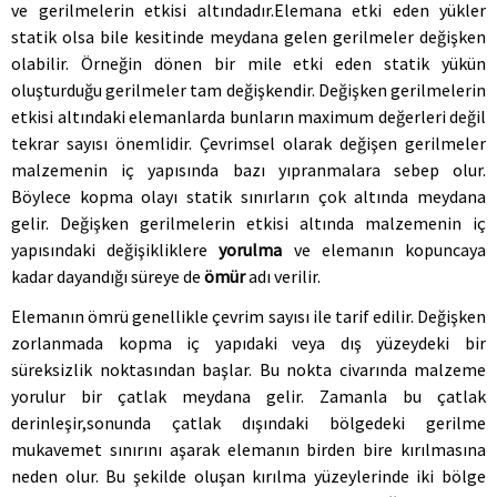
İMALAT
ve gerilmelerin etkisi altındadır.Elemana etki eden yükler
statik olsa bile kesitinde meydana gelen gerilmeler değişken
olabilir. Örneğin dönen bir mile etki eden statik yükün
TEKNİK HİZMETLER
oluşturduğu gerilmeler tam değişkendir. Değişken gerilmelerin
etkisi altındaki elemanlarda bunların maximum değerleri değil
İLETİŞİM
tekrar sayısı önemlidir. Çevrimsel olarak değişen gerilmeler
malzemenin iç yapısında bazı yıpranmalara sebep olur.
Böylece kopma olayı statik sınırların çok altında meydana
gelir. Değişken gerilmelerin etkisi altında malzemenin iç
yapısındaki değişikliklere
yorulma
ve elemanın kopuncaya
kadar dayandığı süreye de
ömür
adı verilir.
Elemanın ömrü genellikle çevrim sayısı ile tarif edilir. Değişken
zorlanmada kopma iç yapıdaki veya dış yüzeydeki bir
süreksizlik noktasından başlar. Bu nokta civarında malzeme
yorulur bir çatlak meydana gelir. Zamanla bu çatlak
derinleşir,sonunda çatlak dışındaki bölgedeki gerilme
mukavemet sınırını aşarak elemanın birden bire kırılmasına
neden olur. Bu şekilde oluşan kırılma yüzeylerinde iki bölge